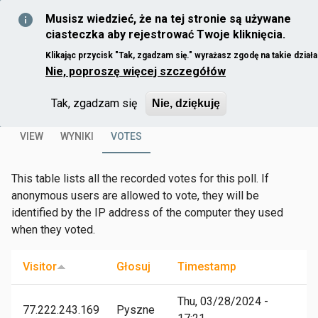
Skip to main content
Musisz wiedzieć, że na tej stronie są używane
ciasteczka aby rejestrować Twoje kliknięcia.
Klikając przycisk "Tak, zgadzam się." wyrażasz zgodę na takie działa
Nie, poproszę więcej szczegółów
Home
Która aplikacja kurierska daje najwięcej
You are here
napiwków?
Tak, zgadzam się
Nie, dziękuję
VIEW
WYNIKI
VOTES
(ACTIVE TAB)
Primary tabs
This table lists all the recorded votes for this poll. If
anonymous users are allowed to vote, they will be
identified by the IP address of the computer they used
when they voted.
Visitor
Głosuj
Timestamp
Thu, 03/28/2024 -
77.222.243.169
Pyszne