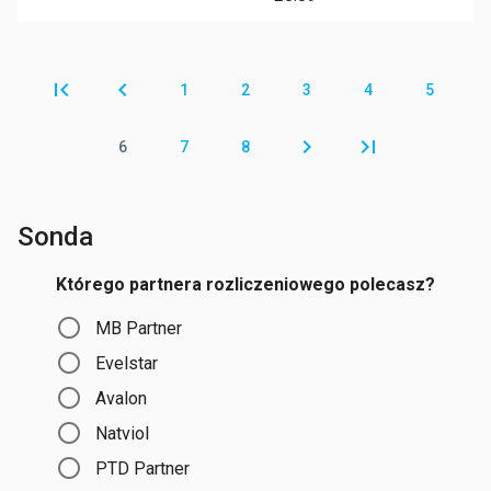
Pages
1
2
3
4
5
6
7
8
Sonda
Którego partnera rozliczeniowego polecasz?
Choices
MB Partner
Evelstar
Avalon
Natviol
PTD Partner