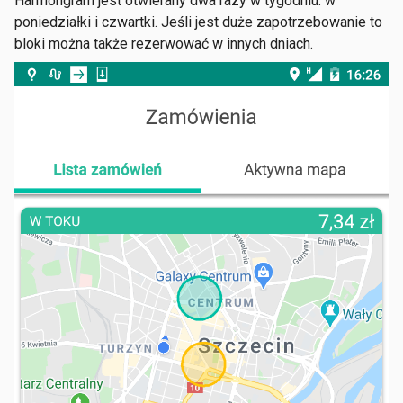
Harmongram jest otwierany dwa razy w tygodniu: w
poniedziałki i czwartki. Jeśli jest duże zapotrzebowanie to
bloki można także rezerwować w innych dniach.